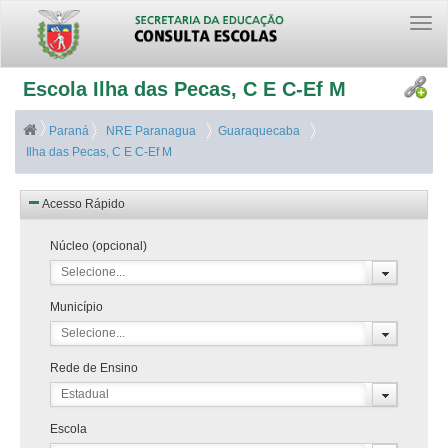
Togg
navi
Escola Ilha das Pecas, C E C-Ef M
Paraná
NRE Paranagua
Guaraquecaba
Ilha das Pecas, C E C-Ef M
Acesso Rápido
Núcleo (opcional)
Selecione...
Município
Selecione...
Rede de Ensino
Estadual
Escola