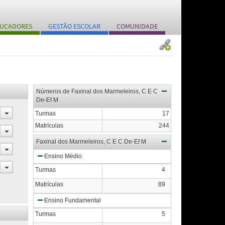
UCADORES
GESTÃO ESCOLAR
COMUNIDADE
Números de Faxinal dos Marmeleiros, C E C
De-Ef M
Turmas
17
Matrículas
244
Faxinal dos Marmeleiros, C E C De-Ef M
Ensino Médio
Turmas
4
Matrículas
89
Ensino Fundamental
Turmas
5