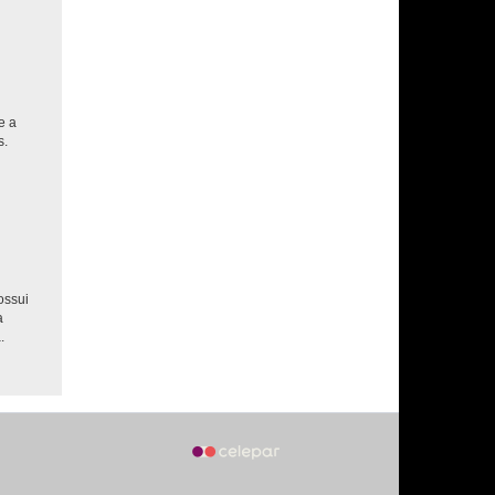
e a
s.
ossui
a
.