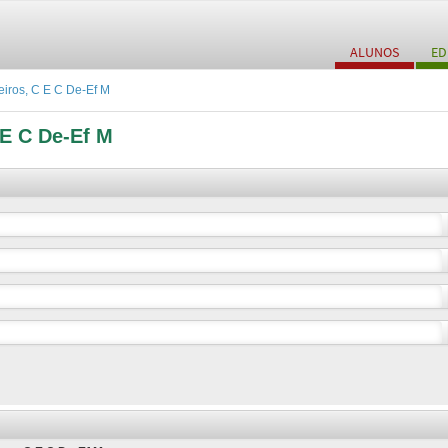
ALUNOS
ED
iros, C E C De-Ef M
 E C De-Ef M