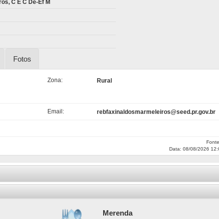
ros, C E C De-Ef M
Fotos
Zona:
Rural
Email:
rebfaxinaldosmarmeleiros@seed.pr.gov.br
Font
Data: 08/08/2026 12:
Merenda