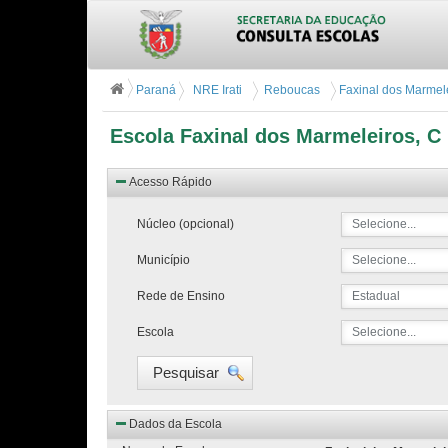
Paraná
NRE Irati
Reboucas
Faxinal dos Marmele
Escola Faxinal dos Marmeleiros, C
Acesso Rápido
Núcleo (opcional)
Selecione...
Município
Selecione...
Rede de Ensino
Estadual
Escola
Selecione...
Pesquisar
Dados da Escola