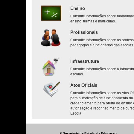
Ensino
Consulte informações sobre modalida
ensino, turmas e matrículas.
Profissionais
Consulte informações sobre os profess
pedagogos e funcionários das escolas
Infraestrutura
Consulte informações sobre a infraestr
escolas.
Atos Oficiais
Consulte informações sobre os Atos Ofi
para autorização de funcionamento da 
credenciamento para oferta de ensino 
autorização e reconhecimento de curs
Escola.
© Secretaria de Estado da Educação