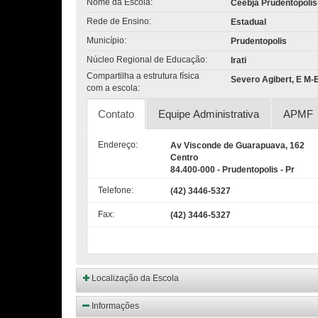
Nome da Escola:
Ceebja Prudentopolis
Rede de Ensino:
Estadual
Município:
Prudentopolis
Núcleo Regional de Educação:
Irati
Compartilha a estrutura física
Severo Agibert, E M-E
com a escola:
Contato
Equipe Administrativa
APMF
Endereço:
Av Visconde de Guarapuava, 162
Centro
84.400-000 - Prudentopolis - Pr
Telefone:
(42) 3446-5327
Fax:
(42) 3446-5327
Localização da Escola
Informações