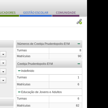
UCADORES
GESTÃO ESCOLAR
COMUNIDADE
Números de Ceebja Prudentopolis-Ef M
Turmas
8
Matrículas
90
Ceebja Prudentopolis-Ef M
Indefinido
Turmas
1
Matrículas
6
Educação de Jovens e Adultos
Turmas
6
Matrículas
82