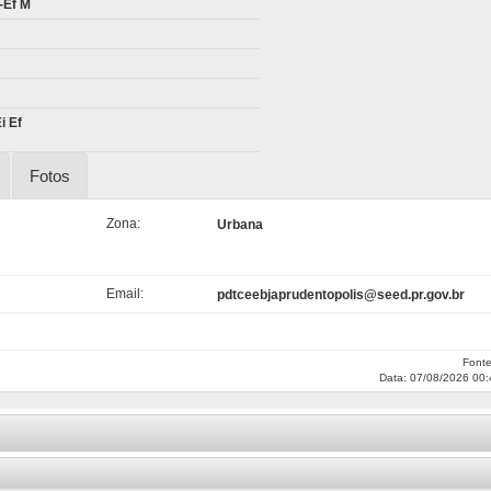
-Ef M
i Ef
Fotos
Zona:
Urbana
Email:
pdtceebjaprudentopolis@seed.pr.gov.br
Font
Data: 07/08/2026 00: