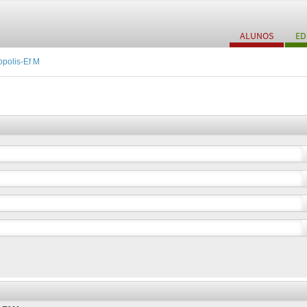
ALUNOS
ED
polis-Ef M