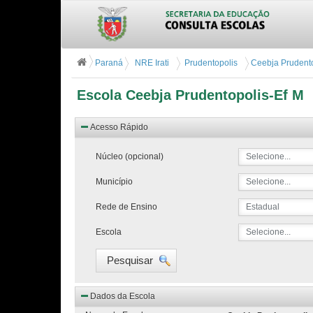
Paraná
NRE Irati
Prudentopolis
Ceebja Prudento
Escola Ceebja Prudentopolis-Ef M
Acesso Rápido
Núcleo (opcional)
Selecione...
Município
Selecione...
Rede de Ensino
Estadual
Escola
Selecione...
Pesquisar
Dados da Escola