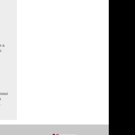
e a
s.
ossui
a
.