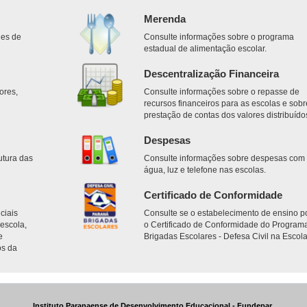
Merenda
des de
Consulte informações sobre o programa
estadual de alimentação escolar.
Descentralização Financeira
ores,
Consulte informações sobre o repasse de
.
recursos financeiros para as escolas e sobr
prestação de contas dos valores distribuído
Despesas
utura das
Consulte informações sobre despesas com
água, luz e telefone nas escolas.
Certificado de Conformidade
ciais
Consulte se o estabelecimento de ensino p
escola,
o Certificado de Conformidade do Program
e
Brigadas Escolares - Defesa Civil na Escola
os da
Instituto Paranaense de Desenvolvimento Educacional - Fundepar