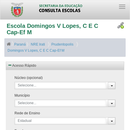
Togg
navi
Escola Domingos V Lopes, C E C
Cap-Ef M
Paraná
NRE Irati
Prudentopolis
Domingos V Lopes, C E C Cap-Ef M
Acesso Rápido
Núcleo (opcional)
Selecione...
Município
Selecione...
Rede de Ensino
Estadual