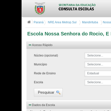
Paraná
NRE Area Metrop.Sul
Mandirituba
Nossa 
Escola Nossa Senhora do Rocio, E 
Acesso Rápido
Núcleo (opcional)
Selecione...
Município
Selecione...
Rede de Ensino
Estadual
Escola
Selecione...
Pesquisar
Dados da Escola