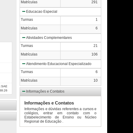
Matrículas
291
Educacao Especial
Turmas
1
Matrículas
6
Atividades Complementares
Turmas
21
Matrículas
106
Atendimento Educacional Especializado
Turmas
6
Matrículas
10
e:SAE
38:26
Informações e Contatos
Informações e Contatos
Informações e dúvidas referentes a cursos e
colégios, entrar em contato com o
Estabelecimento de Ensino ou Núcleo
Regional de Educação .