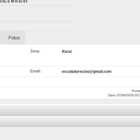
io, E M R-Ei Ef
Fotos
Zona:
Rural
Email:
escoladorocioo@gmail.com
Font
Data: 07/08/2026 03: