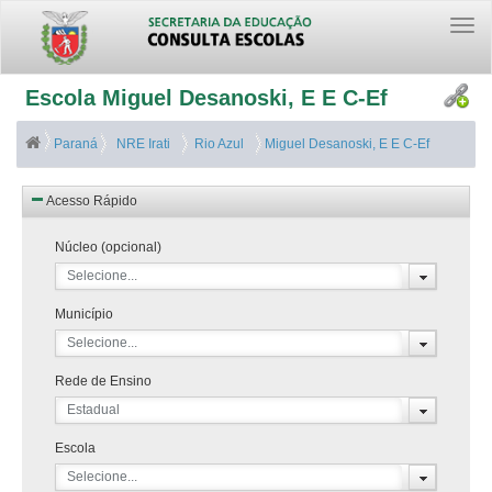
Togg
navi
Escola Miguel Desanoski, E E C-Ef
Paraná
NRE Irati
Rio Azul
Miguel Desanoski, E E C-Ef
Acesso Rápido
Núcleo (opcional)
Selecione...
Município
Selecione...
Rede de Ensino
Estadual
Escola
Selecione...