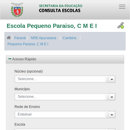
Togg
navi
Escola Pequeno Paraiso, C M E I
Paraná
NRE Apucarana
Cambira
Pequeno Paraiso, C M E I
Acesso Rápido
Núcleo (opcional)
Selecione...
Município
Selecione...
Rede de Ensino
Estadual
Escola