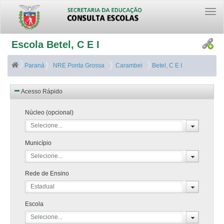
Togg
navi
Escola Betel, C E I
Paraná
NRE Ponta Grossa
Carambei
Betel, C E I
Acesso Rápido
Núcleo (opcional)
Selecione...
Município
Selecione...
Rede de Ensino
Estadual
Escola
Selecione...