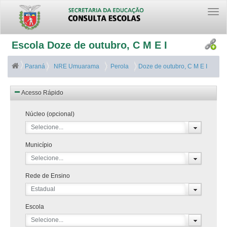
Togg
navi
Escola Doze de outubro, C M E I
Paraná
NRE Umuarama
Perola
Doze de outubro, C M E I
Acesso Rápido
Núcleo (opcional)
Selecione...
Município
Selecione...
Rede de Ensino
Estadual
Escola
Selecione...