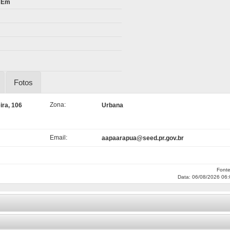
i Em
Fotos
Zona:
ira, 106
Urbana
Email:
aapaarapua@seed.pr.gov.br
Font
Data: 06/08/2026 06: