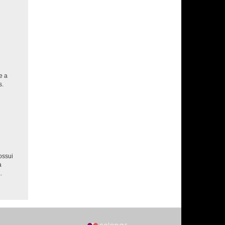
e a
s.
ossui
a
.