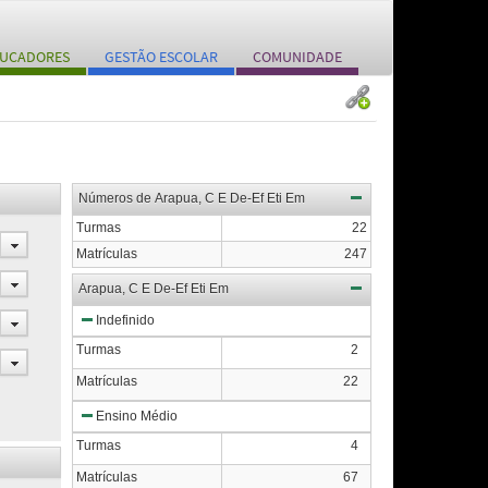
UCADORES
GESTÃO ESCOLAR
COMUNIDADE
Números de Arapua, C E De-Ef Eti Em
Turmas
22
Matrículas
247
Arapua, C E De-Ef Eti Em
Indefinido
Turmas
2
Matrículas
22
Ensino Médio
Turmas
4
Matrículas
67