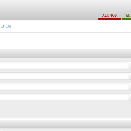
ALUNOS
ED
 Eti Em