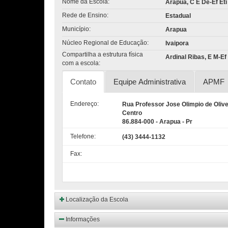
Nome da Escola:
Arapua, C E De-Ef Et
Rede de Ensino:
Estadual
Município:
Arapua
Núcleo Regional de Educação:
Ivaipora
Compartilha a estrutura física
Ardinal Ribas, E M-Ef
com a escola:
Contato
Equipe Administrativa
APMF
Endereço:
Rua Professor Jose Olimpio de Olive
Centro
86.884-000 - Arapua - Pr
Telefone:
(43) 3444-1132
Fax:
Localização da Escola
Informações