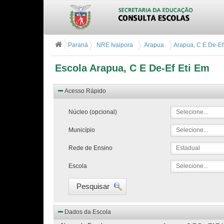
Paraná
NRE Ivaipora
Arapua
Arapua, C E De-Ef
Escola Arapua, C E De-Ef Eti Em
Acesso Rápido
Núcleo (opcional)
Selecione...
Município
Selecione...
Rede de Ensino
Estadual
Escola
Selecione...
Pesquisar
Dados da Escola