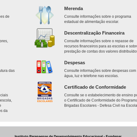
Merenda
des de
Consulte informações sobre o programa
estadual de alimentação escolar.
Descentralização Financeira
ores,
Consulte informações sobre o repasse de
.
recursos financeiros para as escolas e sobr
prestação de contas dos valores distribuído
Despesas
utura das
Consulte informações sobre despesas com
água, luz e telefone nas escolas.
Certificado de Conformidade
ciais
Consulte se o estabelecimento de ensino p
escola,
o Certificado de Conformidade do Program
e
Brigadas Escolares - Defesa Civil na Escola
os da
Instituto Paranaense de Desenvolvimento Educacional - Fundepar