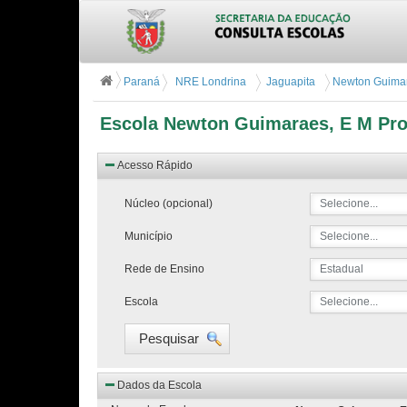
Paraná
NRE Londrina
Jaguapita
Newton Guimara
Escola Newton Guimaraes, E M Pro
Acesso Rápido
Núcleo (opcional)
Selecione...
Município
Selecione...
Rede de Ensino
Estadual
Escola
Selecione...
Pesquisar
Dados da Escola