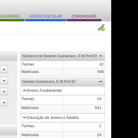
UCADORES
GESTÃO ESCOLAR
COMUNIDADE
Números de Newton Guimaraes, E M Prof-Ef
Turmas
42
Matrículas
598
Newton Guimaraes, E M Prof-Ef
Ensino Fundamental
Turmas
24
Matrículas
541
Educação de Jovens e Adultos
Turmas
2
Matrículas
24