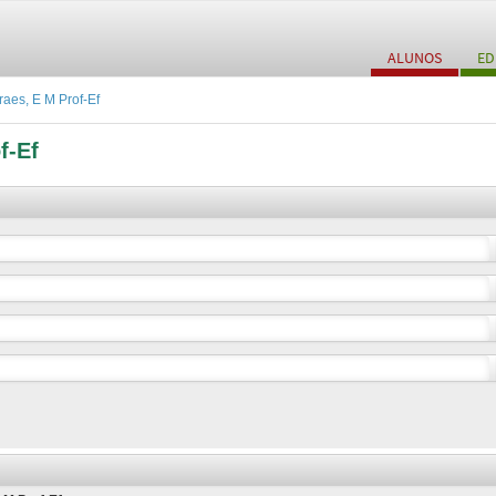
ALUNOS
ED
es, E M Prof-Ef
f-Ef