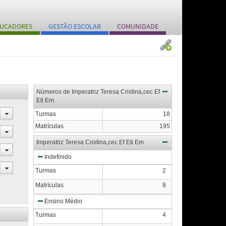
UCADORES
GESTÃO ESCOLAR
COMUNIDADE
Números de Imperatriz Teresa Cristina,cec Ef
Eti Em
Turmas
18
Matrículas
195
Imperatriz Teresa Cristina,cec Ef Eti Em
Indefinido
Turmas
2
Matrículas
8
Ensino Médio
Turmas
4