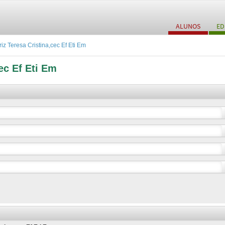
ALUNOS
ED
iz Teresa Cristina,cec Ef Eti Em
ec Ef Eti Em