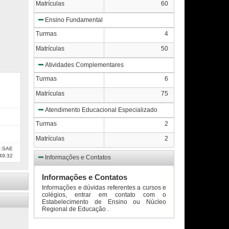
Matrículas
60
Ensino Fundamental
Turmas
4
Matrículas
50
Atividades Complementares
Turmas
6
Matrículas
75
Atendimento Educacional Especializado
Turmas
2
Matrículas
2
e:SAE
49:32
Informações e Contatos
Informações e Contatos
Informações e dúvidas referentes a cursos e
colégios, entrar em contato com o
Estabelecimento de Ensino ou Núcleo
Regional de Educação .