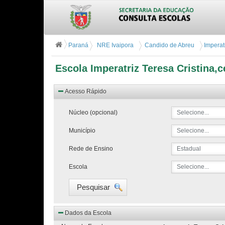
Paraná
NRE Ivaipora
Candido de Abreu
Imperatr
Escola Imperatriz Teresa Cristina,c
Acesso Rápido
Núcleo (opcional)
Selecione...
Município
Selecione...
Rede de Ensino
Estadual
Escola
Selecione...
Pesquisar
Dados da Escola