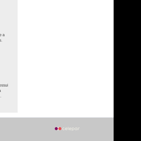
e a
s.
ossui
a
.