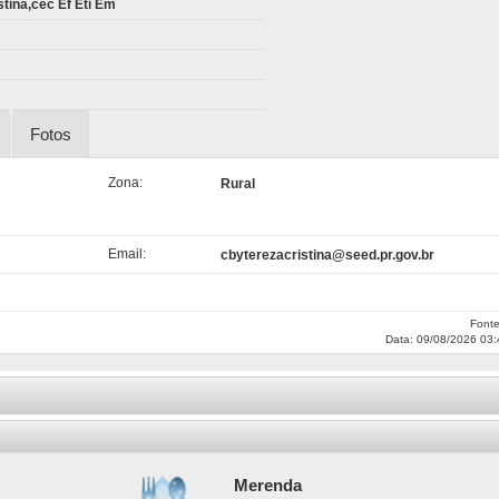
stina,cec Ef Eti Em
Fotos
Zona:
Rural
Email:
cbyterezacristina@seed.pr.gov.br
Font
Data: 09/08/2026 03:
Merenda