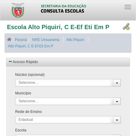
Togg
navi
Escola Alto Piquiri, C E-Ef Eti Em P
Paraná
NRE Umuarama
Alto Piquiri
Alto Piquiri, C E-Ef Eti Em P
Acesso Rápido
Núcleo (opcional)
Selecione...
Município
Selecione...
Rede de Ensino
Estadual
Escola