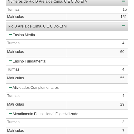
Números de Rio D Areia de Cima, C E C Do-Ef M
Turmas
15
Matrículas
151
Rio D Areia de Cima, C E C Do-Ef M
Ensino Médio
Turmas
4
Matrículas
60
Ensino Fundamental
Turmas
4
Matrículas
55
Atividades Complementares
Turmas
4
Matrículas
29
Atendimento Educacional Especializado
Turmas
3
Matrículas
7