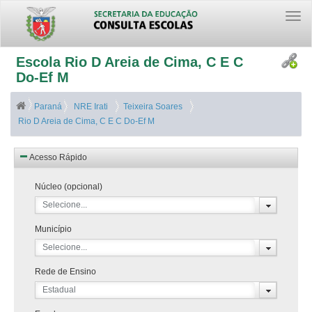
Togg
navi
Escola Rio D Areia de Cima, C E C
Do-Ef M
Paraná
NRE Irati
Teixeira Soares
Rio D Areia de Cima, C E C Do-Ef M
Acesso Rápido
Núcleo (opcional)
Selecione...
Município
Selecione...
Rede de Ensino
Estadual