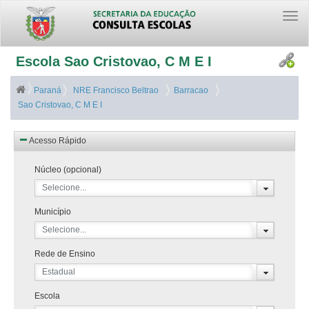
Togg
navi
Escola Sao Cristovao, C M E I
Paraná
NRE Francisco Beltrao
Barracao
Sao Cristovao, C M E I
Acesso Rápido
Núcleo (opcional)
Selecione...
Município
Selecione...
Rede de Ensino
Estadual
Escola