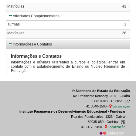
Matrículas
43
Atividades Complementares
Turmas
3
Matrículas
28
Informações e Contatos
Informações e Contatos
Informações e dúvidas referentes a cursos e colégios, entrar em
contato com o Estabelecimento de Ensino ou Núcleo Regional de
Educação .
© Secretaria de Estado da Educação
Av. Presidente Kennedy, 2511 - Guaíra
80610-011 - Curitiba -
PR
41 3340-1500 -
Localização
Instituto Paranaense de Desenvolvimento Educacional - Fundepar
Rua dos Funcionários, 1323 - Cabral
80035-050 - Curitiba -
PR
41 2117- 8100 -
Localização