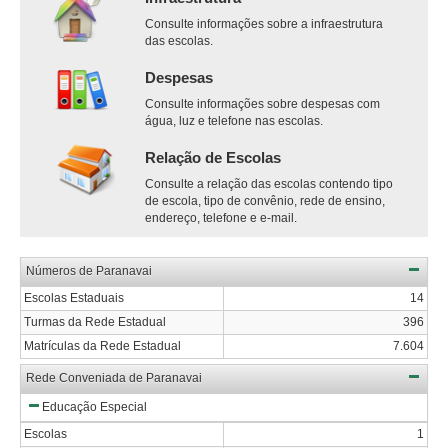
Consulte informações sobre a infraestrutura
das escolas.
Despesas
Consulte informações sobre despesas com
água, luz e telefone nas escolas.
Relação de Escolas
Consulte a relação das escolas contendo tipo
de escola, tipo de convênio, rede de ensino,
endereço, telefone e e-mail.
Números de Paranavai
Escolas Estaduais
14
Turmas da Rede Estadual
396
Matrículas da Rede Estadual
7.604
Rede Conveniada de Paranavai
Educação Especial
Escolas
1