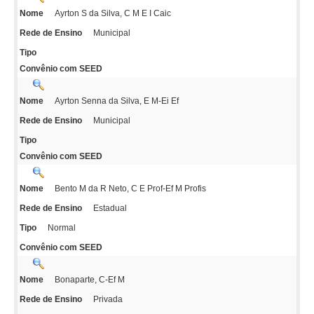
Ayrton S da Silva, C M E I Caic
Nome
Municipal
Rede de Ensino
Tipo
Convênio com SEED
Ayrton Senna da Silva, E M-Ei Ef
Nome
Municipal
Rede de Ensino
Tipo
Convênio com SEED
Bento M da R Neto, C E Prof-Ef M Profis
Nome
Estadual
Rede de Ensino
Normal
Tipo
Convênio com SEED
Bonaparte, C-Ef M
Nome
Privada
Rede de Ensino