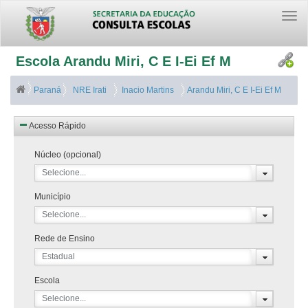
Togg
navi
Escola Arandu Miri, C E I-Ei Ef M
Paraná
NRE Irati
Inacio Martins
Arandu Miri, C E I-Ei Ef M
Acesso Rápido
Núcleo (opcional)
Selecione...
Município
Selecione...
Rede de Ensino
Estadual
Escola
Selecione...