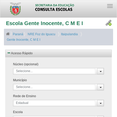
Togg
navi
Escola Gente Inocente, C M E I
Paraná
NRE Foz do Iguacu
Itaipulandia
Gente Inocente, C M E I
Acesso Rápido
Núcleo (opcional)
Selecione...
Município
Selecione...
Rede de Ensino
Estadual
Escola