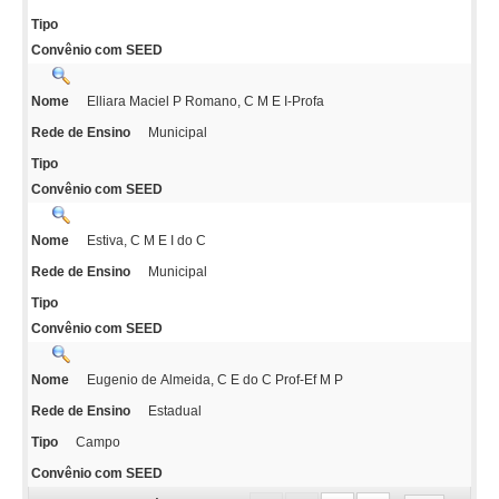
Tipo
Convênio com SEED
Elliara Maciel P Romano, C M E I-Profa
Nome
Municipal
Rede de Ensino
Tipo
Convênio com SEED
Estiva, C M E I do C
Nome
Municipal
Rede de Ensino
Tipo
Convênio com SEED
Eugenio de Almeida, C E do C Prof-Ef M P
Nome
Estadual
Rede de Ensino
Campo
Tipo
Convênio com SEED