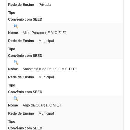
Privada
Rede de Ensino
Tipo
Convênio com SEED
Altair Precoma, E M C-Ei Ef
Nome
Municipal
Rede de Ensino
Tipo
Convênio com SEED
Anastacia K de Paula, E M C-Ei Ef
Nome
Municipal
Rede de Ensino
Tipo
Convênio com SEED
Anjo da Guarda, C M E I
Nome
Municipal
Rede de Ensino
Tipo
Convênio com SEED