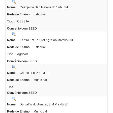
Ceebja de Sao Mateus do Sul-Ef M
Nome
Estadual
Rede de Ensino
CEEBJA
Tipo
Convênio com SEED
Centro Est Ed Prof Agr Sao Mateus Sul
Nome
Estadual
Rede de Ensino
Agrícola
Tipo
Convênio com SEED
Crianca Feliz, C M E I
Nome
Municipal
Rede de Ensino
Tipo
Convênio com SEED
Durval W do Amaral, E M Pref-Ei Ef
Nome
Municipal
Rede de Ensino