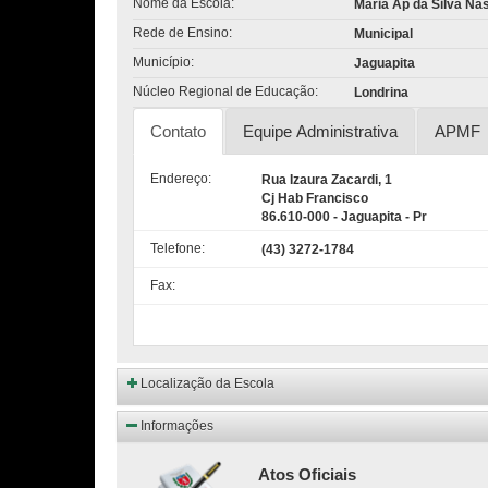
Nome da Escola:
Maria Ap da Silva Nas
Rede de Ensino:
Municipal
Município:
Jaguapita
Núcleo Regional de Educação:
Londrina
Contato
Equipe Administrativa
APMF
Endereço:
Rua Izaura Zacardi, 1
Cj Hab Francisco
86.610-000 - Jaguapita - Pr
Telefone:
(43) 3272-1784
Fax:
Localização da Escola
Informações
Atos Oficiais