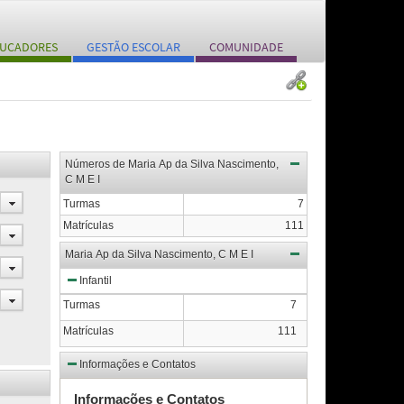
UCADORES
GESTÃO ESCOLAR
COMUNIDADE
Números de Maria Ap da Silva Nascimento,
C M E I
Turmas
7
Matrículas
111
Maria Ap da Silva Nascimento, C M E I
Infantil
Turmas
7
Matrículas
111
Informações e Contatos
Informações e Contatos