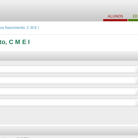
ALUNOS
ED
lva Nascimento, C M E I
o, C M E I