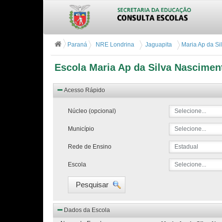
Paraná
NRE Londrina
Jaguapita
Maria Ap da Si
Escola Maria Ap da Silva Nasciment
Acesso Rápido
Núcleo (opcional)
Selecione...
Município
Selecione...
Rede de Ensino
Estadual
Escola
Selecione...
Pesquisar
Dados da Escola