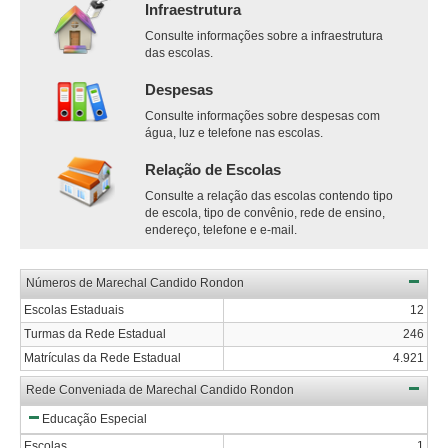
Infraestrutura
Consulte informações sobre a infraestrutura
das escolas.
Despesas
Consulte informações sobre despesas com
água, luz e telefone nas escolas.
Relação de Escolas
Consulte a relação das escolas contendo tipo
de escola, tipo de convênio, rede de ensino,
endereço, telefone e e-mail.
Números de Marechal Candido Rondon
Escolas Estaduais
12
Turmas da Rede Estadual
246
Matrículas da Rede Estadual
4.921
Rede Conveniada de Marechal Candido Rondon
Educação Especial
Escolas
1