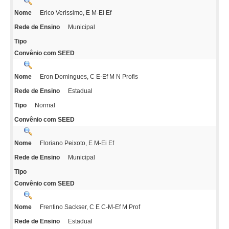
Erico Verissimo, E M-Ei Ef
Nome
Municipal
Rede de Ensino
Tipo
Convênio com SEED
Eron Domingues, C E-Ef M N Profis
Nome
Estadual
Rede de Ensino
Normal
Tipo
Convênio com SEED
Floriano Peixoto, E M-Ei Ef
Nome
Municipal
Rede de Ensino
Tipo
Convênio com SEED
Frentino Sackser, C E C-M-Ef M Prof
Nome
Estadual
Rede de Ensino