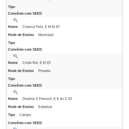
Tipo
Convênio com SEED
Crianca Feliz, E M-Ei Ef
Nome
Municipal
Rede de Ensino
Tipo
Convênio com SEED
Cristo Rei, E-Ei Ef
Nome
Privada
Rede de Ensino
Tipo
Convênio com SEED
Dealmo S Poersch, E E do C-Ef
Nome
Estadual
Rede de Ensino
Campo
Tipo
Convênio com SEED