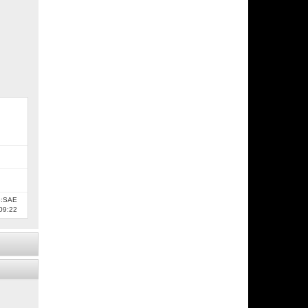
e:SAE
09:22