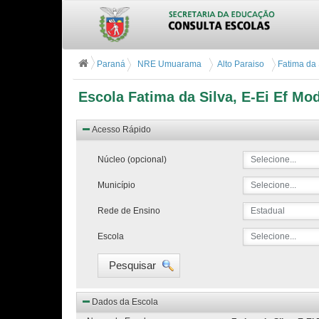
Paraná
NRE Umuarama
Alto Paraiso
Fatima da 
Escola Fatima da Silva, E-Ei Ef Mo
Acesso Rápido
Núcleo (opcional)
Selecione...
Município
Selecione...
Rede de Ensino
Estadual
Escola
Selecione...
Pesquisar
Dados da Escola