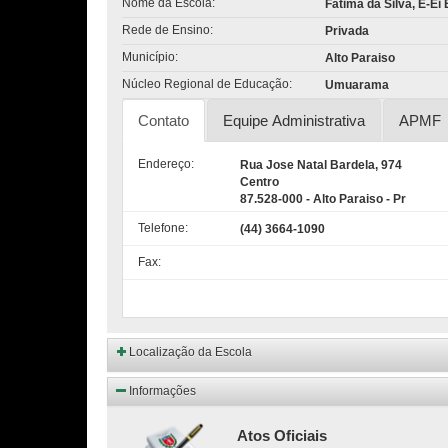
Nome da Escola:
Fatima da Silva, E-Ei
Rede de Ensino:
Privada
Município:
Alto Paraiso
Núcleo Regional de Educação:
Umuarama
Contato
Equipe Administrativa
APMF
Endereço:
Rua Jose Natal Bardela, 974
Centro
87.528-000 - Alto Paraiso - Pr
Telefone:
(44) 3664-1090
Fax:
Localização da Escola
Informações
Atos Oficiais