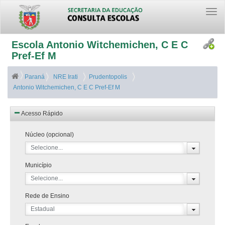
Togg
navi
Escola Antonio Witchemichen, C E C
Pref-Ef M
Paraná
NRE Irati
Prudentopolis
Antonio Witchemichen, C E C Pref-Ef M
Acesso Rápido
Núcleo (opcional)
Selecione...
Município
Selecione...
Rede de Ensino
Estadual