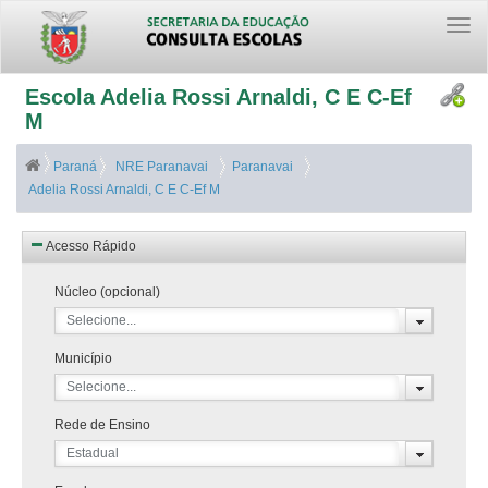
Togg
navi
Escola Adelia Rossi Arnaldi, C E C-Ef
M
Paraná
NRE Paranavai
Paranavai
Adelia Rossi Arnaldi, C E C-Ef M
Acesso Rápido
Núcleo (opcional)
Selecione...
Município
Selecione...
Rede de Ensino
Estadual