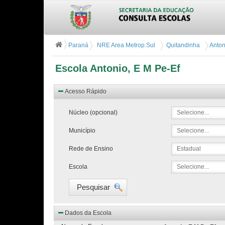
Paraná
NRE Area Metrop.Sul
Quitandinha
Anton
Escola Antonio, E M Pe-Ef
Acesso Rápido
Núcleo (opcional)
Selecione...
Município
Selecione...
Rede de Ensino
Estadual
Escola
Selecione...
Pesquisar
Dados da Escola