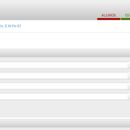
ALUNOS
ED
io, E M Pe-Ef