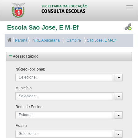
Togg
navi
Escola Sao Jose, E M-Ef
Paraná
NRE Apucarana
Cambira
Sao Jose, E M-Ef
Acesso Rápido
Núcleo (opcional)
Selecione...
Município
Selecione...
Rede de Ensino
Estadual
Escola
Selecione...