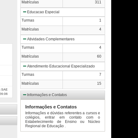
Matrículas
311
Educacao Especial
Turmas
1
Matrículas
4
Atividades Complementares
Turmas
4
Matrículas
60
Atendimento Educacional Especializado
Turmas
7
Matrículas
15
e:SAE
26:06
Informações e Contatos
Informações e Contatos
Informações e dúvidas referentes a cursos e
colégios, entrar em contato com o
Estabelecimento de Ensino ou Núcleo
Regional de Educação .