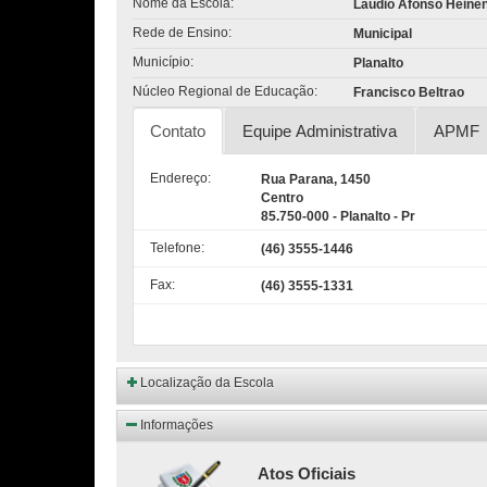
Nome da Escola:
Laudio Afonso Heinen,
Rede de Ensino:
Municipal
Município:
Planalto
Núcleo Regional de Educação:
Francisco Beltrao
Contato
Equipe Administrativa
APMF
Endereço:
Rua Parana, 1450
Centro
85.750-000 - Planalto - Pr
Telefone:
(46) 3555-1446
Fax:
(46) 3555-1331
Localização da Escola
Informações
Atos Oficiais