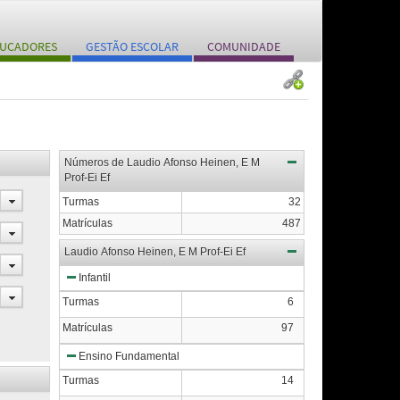
UCADORES
GESTÃO ESCOLAR
COMUNIDADE
Números de Laudio Afonso Heinen, E M
Prof-Ei Ef
Turmas
32
Matrículas
487
Laudio Afonso Heinen, E M Prof-Ei Ef
Infantil
Turmas
6
Matrículas
97
Ensino Fundamental
Turmas
14