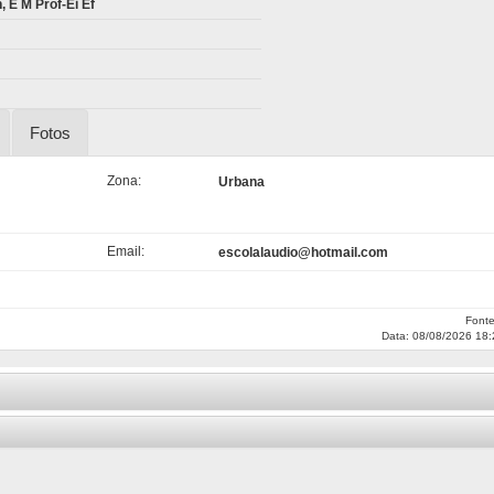
 E M Prof-Ei Ef
Fotos
Zona:
Urbana
Email:
escolalaudio@hotmail.com
Font
Data: 08/08/2026 18: