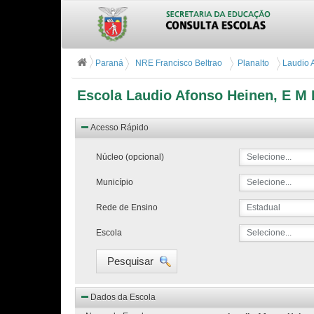
Paraná
NRE Francisco Beltrao
Planalto
Laudio A
Escola Laudio Afonso Heinen, E M P
Acesso Rápido
Núcleo (opcional)
Selecione...
Município
Selecione...
Rede de Ensino
Estadual
Escola
Selecione...
Pesquisar
Dados da Escola