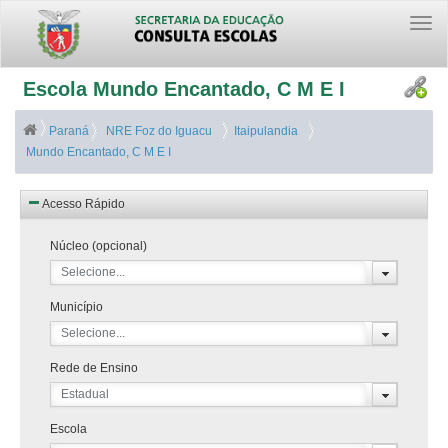
Togg
navi
Escola Mundo Encantado, C M E I
Paraná
NRE Foz do Iguacu
Itaipulandia
Mundo Encantado, C M E I
Acesso Rápido
Núcleo (opcional)
Selecione...
Município
Selecione...
Rede de Ensino
Estadual
Escola