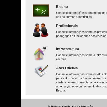
Ensino
Consulte informações sobre modalida
ensino, turmas e matrículas.
Profissionais
Consulte informações sobre os profess
pedagogos e funcionários das escolas
Infraestrutura
Consulte informações sobre a infraestr
escolas.
Atos Oficiais
Consulte informações sobre os Atos Ofi
para autorização de funcionamento da 
credenciamento para oferta de ensino 
autorização e reconhecimento de curs
Escola.
© Secretaria de Estado da Educação