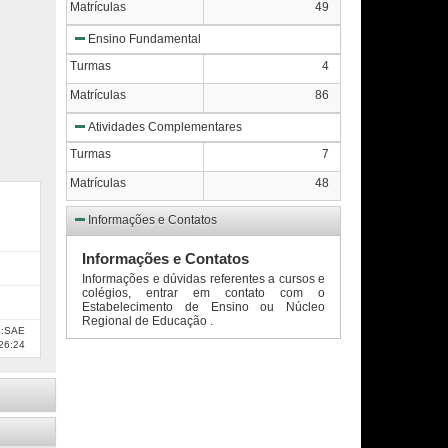
Matrículas
49
Ensino Fundamental
Turmas
4
Matrículas
86
Atividades Complementares
Turmas
7
Matrículas
48
Informações e Contatos
Informações e Contatos
Informações e dúvidas referentes a cursos e
colégios, entrar em contato com o
Estabelecimento de Ensino ou Núcleo
Regional de Educação .
e:SAE
26:24