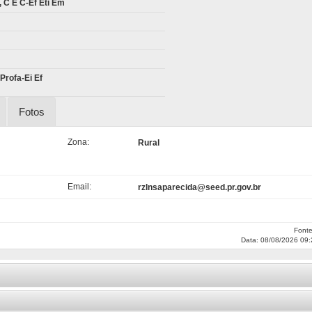
 C E C-Ef Eti Em
Profa-Ei Ef
Fotos
Zona:
Rural
Email:
rzlnsaparecida@seed.pr.gov.br
Font
Data: 08/08/2026 09: