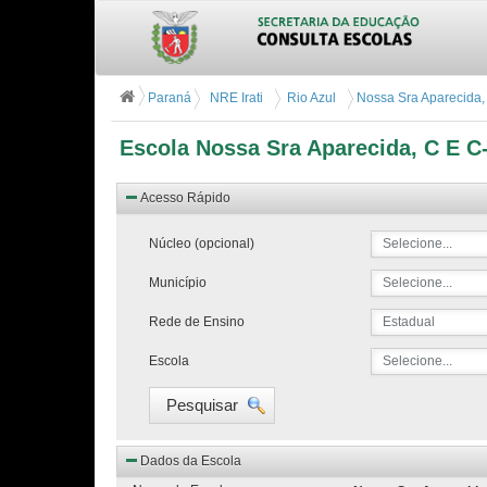
Paraná
NRE Irati
Rio Azul
Nossa Sra Aparecida, 
Escola Nossa Sra Aparecida, C E C
Acesso Rápido
Núcleo (opcional)
Selecione...
Município
Selecione...
Rede de Ensino
Estadual
Escola
Selecione...
Pesquisar
Dados da Escola