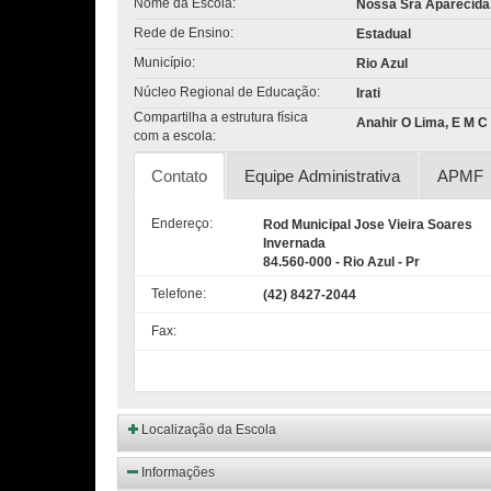
Nome da Escola:
Nossa Sra Aparecida,
Rede de Ensino:
Estadual
Município:
Rio Azul
Núcleo Regional de Educação:
Irati
Compartilha a estrutura física
Anahir O Lima, E M C 
com a escola:
Contato
Equipe Administrativa
APMF
Endereço:
Rod Municipal Jose Vieira Soares
Invernada
84.560-000 - Rio Azul - Pr
Telefone:
(42) 8427-2044
Fax:
Localização da Escola
Informações