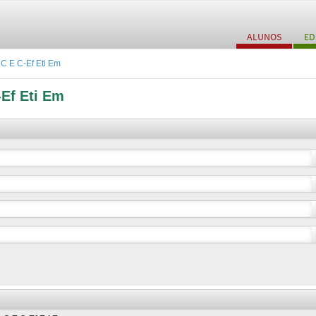
ALUNOS
ED
C E C-Ef Eti Em
-Ef Eti Em