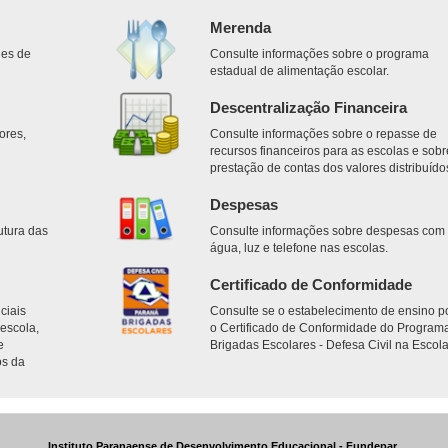
Merenda
des de
Consulte informações sobre o programa
estadual de alimentação escolar.
Descentralização Financeira
ores,
Consulte informações sobre o repasse de
.
recursos financeiros para as escolas e sobr
prestação de contas dos valores distribuído
Despesas
utura das
Consulte informações sobre despesas com
água, luz e telefone nas escolas.
Certificado de Conformidade
ciais
Consulte se o estabelecimento de ensino p
escola,
o Certificado de Conformidade do Program
e
Brigadas Escolares - Defesa Civil na Escola
os da
Instituto Paranaense de Desenvolvimento Educacional - Fundepar