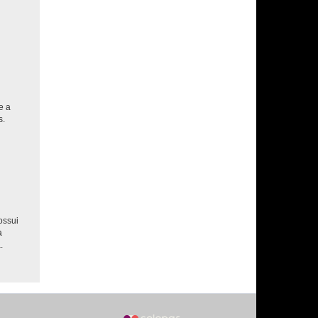
e a
s.
ossui
a
.