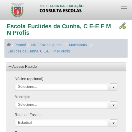
Togg
navi
Escola Euclides da Cunha, C E-E F M
N Profis
Paraná
NRE Foz do Iguacu
Matelandia
Euclides da Cunha, C E-E F M N Profis
Acesso Rápido
Núcleo (opcional)
Selecione...
Município
Selecione...
Rede de Ensino
Estadual