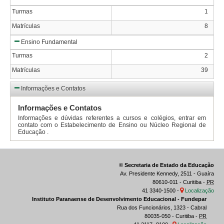
Turmas
1
Matrículas
8
Ensino Fundamental
Turmas
2
Matrículas
39
Informações e Contatos
Informações e Contatos
Informações e dúvidas referentes a cursos e colégios, entrar em
contato com o Estabelecimento de Ensino ou Núcleo Regional de
Educação .
© Secretaria de Estado da Educação
Av. Presidente Kennedy, 2511 - Guaíra
80610-011 - Curitiba -
PR
41 3340-1500 -
Localização
Instituto Paranaense de Desenvolvimento Educacional - Fundepar
Rua dos Funcionários, 1323 - Cabral
80035-050 - Curitiba -
PR