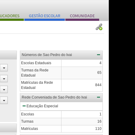
UCADORES
GESTÃO ESCOLAR
COMUNIDADE
Números de Sao Pedro do Ivai
Escolas Estaduais
4
Turmas da Rede
65
Estadual
Matrículas da Rede
844
Estadual
Rede Conveniada de Sao Pedro do Ivai
Educação Especial
Escolas
1
Turmas
16
Matrículas
110