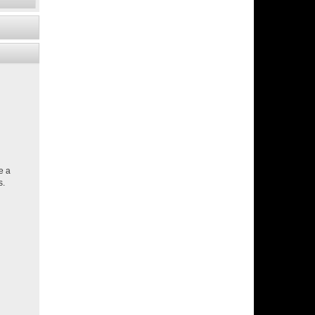
e a
s.