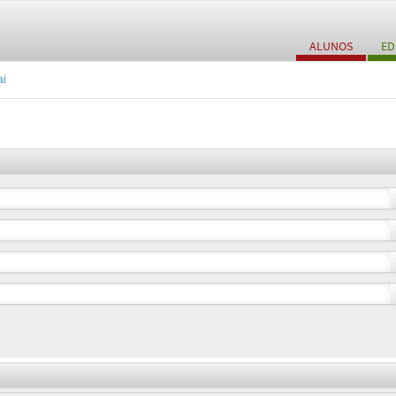
ALUNOS
ED
ai