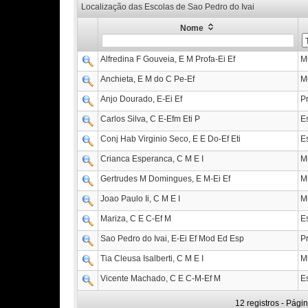
Localização das Escolas de Sao Pedro do Ivai
Nome
Alfredina F Gouveia, E M Profa-Ei Ef
M
Anchieta, E M do C Pe-Ef
M
Anjo Dourado, E-Ei Ef
P
Carlos Silva, C E-Efm Eti P
E
Conj Hab Virginio Seco, E E Do-Ef Eti
E
Crianca Esperanca, C M E I
M
Gertrudes M Domingues, E M-Ei Ef
M
Joao Paulo Ii, C M E I
M
Mariza, C E C-Ef M
E
Sao Pedro do Ivai, E-Ei Ef Mod Ed Esp
P
Tia Cleusa Isalberti, C M E I
M
Vicente Machado, C E C-M-Ef M
E
12 registros - Pági