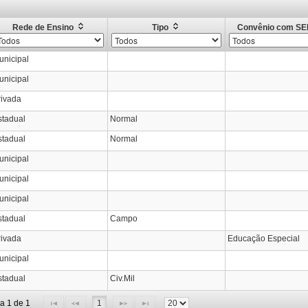
Rede de Ensino
Tipo
Convênio com S
unicipal
unicipal
rivada
stadual
Normal
stadual
Normal
unicipal
unicipal
unicipal
stadual
Campo
rivada
Educação Especial
unicipal
stadual
Civ.Mil
na 1 de 1
1