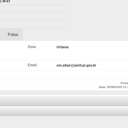
 E M-Ef
Fotos
Zona:
Urbana
Email:
em.altair@pmfi.pr.gov.br
Font
Data: 05/08/2026 21: