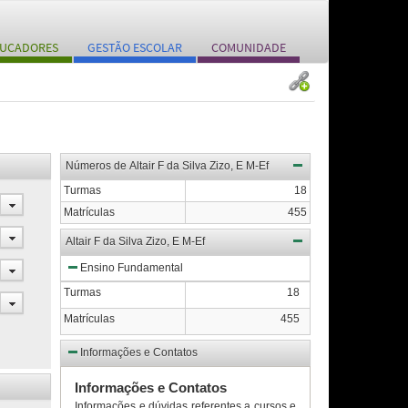
UCADORES
GESTÃO ESCOLAR
COMUNIDADE
Números de Altair F da Silva Zizo, E M-Ef
Turmas
18
Matrículas
455
Altair F da Silva Zizo, E M-Ef
Ensino Fundamental
Turmas
18
Matrículas
455
Informações e Contatos
Informações e Contatos
Informações e dúvidas referentes a cursos e