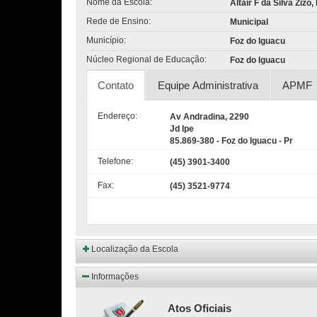
Nome da Escola:
Altair F da Silva Zizo,
Rede de Ensino:
Municipal
Município:
Foz do Iguacu
Núcleo Regional de Educação:
Foz do Iguacu
Contato
Equipe Administrativa
APMF
Endereço:
Av Andradina, 2290
Jd Ipe
85.869-380 - Foz do Iguacu - Pr
Telefone:
(45) 3901-3400
Fax:
(45) 3521-9774
Localização da Escola
Informações
Atos Oficiais