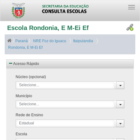
Togg
navi
Escola Rondonia, E M-Ei Ef
Paraná
NRE Foz do Iguacu
Itaipulandia
Rondonia, E M-Ei Ef
Acesso Rápido
Núcleo (opcional)
Selecione...
Município
Selecione...
Rede de Ensino
Estadual
Escola