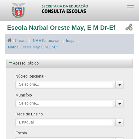
Togg
navi
Escola Narbal Oreste May, E M Dr-Ef
Paraná
NRE Paranavai
Inaja
Narbal Oreste May, E M Dr-Ef
Acesso Rápido
Núcleo (opcional)
Selecione...
Município
Selecione...
Rede de Ensino
Estadual
Escola