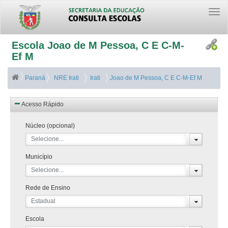
Togg
navi
Escola Joao de M Pessoa, C E C-M-
Ef M
Paraná
NRE Irati
Irati
Joao de M Pessoa, C E C-M-Ef M
Acesso Rápido
Núcleo (opcional)
Selecione...
Município
Selecione...
Rede de Ensino
Estadual
Escola