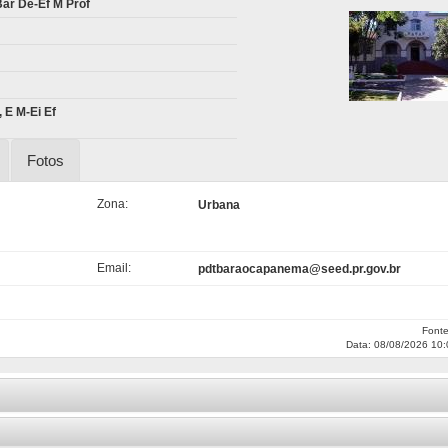
ar De-Ef M Prof
 E M-Ei Ef
Fotos
Zona:
Urbana
Email:
pdtbaraocapanema@seed.pr.gov.br
Font
Data: 08/08/2026 10: