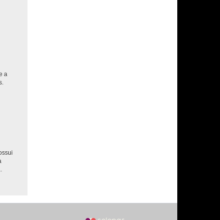
e a
s.
ossui
a
.