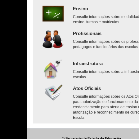
Ensino
Consulte informações sobre modalida
ensino, turmas e matrículas.
Profissionais
Consulte informações sobre os profess
pedagogos e funcionários das escolas
Infraestrutura
Consulte informações sobre a infraestr
escolas.
Atos Oficiais
Consulte informações sobre os Atos Ofi
para autorização de funcionamento da 
credenciamento para oferta de ensino 
autorização e reconhecimento de curs
Escola.
© Secretaria de Estado da Educação