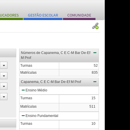
UCADORES
GESTÃO ESCOLAR
COMUNIDADE
Números de Capanema, C E C-M Bar De-Ef
M Prof
Turmas
52
Matrículas
835
Capanema, C E C-M Bar De-Ef M Prof
Ensino Médio
Turmas
15
Matrículas
511
Ensino Fundamental
Turmas
10