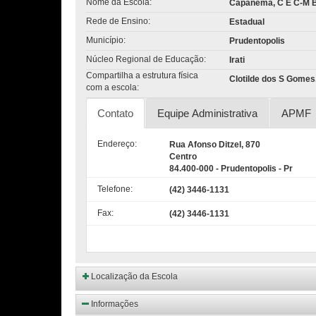
Nome da Escola:
Capanema, C E C-M B
Rede de Ensino:
Estadual
Município:
Prudentopolis
Núcleo Regional de Educação:
Irati
Compartilha a estrutura física
Clotilde dos S Gomes,
com a escola:
Contato
Equipe Administrativa
APMF
Endereço:
Rua Afonso Ditzel, 870
Centro
84.400-000 - Prudentopolis - Pr
Telefone:
(42) 3446-1131
Fax:
(42) 3446-1131
Localização da Escola
Informações