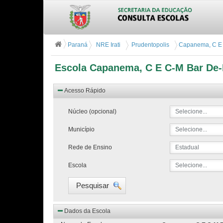
Paraná
NRE Irati
Prudentopolis
Capanema, C E 
Escola Capanema, C E C-M Bar De-
Acesso Rápido
Núcleo (opcional)
Selecione...
Município
Selecione...
Rede de Ensino
Estadual
Escola
Selecione...
Pesquisar
Dados da Escola