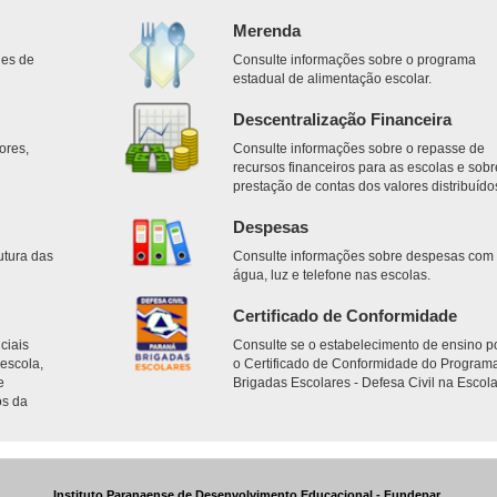
Merenda
des de
Consulte informações sobre o programa
estadual de alimentação escolar.
Descentralização Financeira
ores,
Consulte informações sobre o repasse de
.
recursos financeiros para as escolas e sobr
prestação de contas dos valores distribuído
Despesas
utura das
Consulte informações sobre despesas com
água, luz e telefone nas escolas.
Certificado de Conformidade
ciais
Consulte se o estabelecimento de ensino p
escola,
o Certificado de Conformidade do Program
e
Brigadas Escolares - Defesa Civil na Escola
os da
Instituto Paranaense de Desenvolvimento Educacional - Fundepar