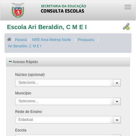
Togg
navi
Escola Ari Beraldin, C M E I
Paraná
NRE Area Metrop.Norte
Piraquara
Ari Beraldin, C M E I
Acesso Rápido
Núcleo (opcional)
Selecione...
Município
Selecione...
Rede de Ensino
Estadual
Escola