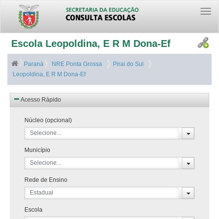
Togg
navi
Escola Leopoldina, E R M Dona-Ef
Paraná
NRE Ponta Grossa
Pirai do Sul
Leopoldina, E R M Dona-Ef
Acesso Rápido
Núcleo (opcional)
Selecione...
Município
Selecione...
Rede de Ensino
Estadual
Escola