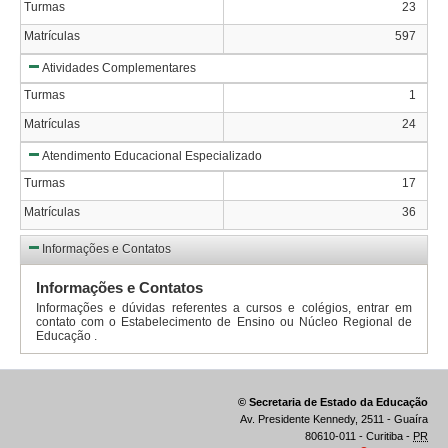
Turmas
23
Matrículas
597
Atividades Complementares
Turmas
1
Matrículas
24
Atendimento Educacional Especializado
Turmas
17
Matrículas
36
Informações e Contatos
Informações e Contatos
Informações e dúvidas referentes a cursos e colégios, entrar em
contato com o Estabelecimento de Ensino ou Núcleo Regional de
Educação .
© Secretaria de Estado da Educação
Av. Presidente Kennedy, 2511 - Guaíra
80610-011 - Curitiba -
PR