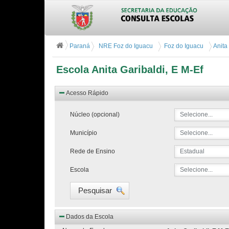
Paraná
NRE Foz do Iguacu
Foz do Iguacu
Anita 
Escola Anita Garibaldi, E M-Ef
Acesso Rápido
Núcleo (opcional)
Selecione...
Município
Selecione...
Rede de Ensino
Estadual
Escola
Selecione...
Pesquisar
Dados da Escola