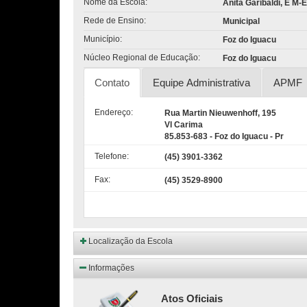
Nome da Escola:
Anita Garibaldi, E M-E
Rede de Ensino:
Municipal
Município:
Foz do Iguacu
Núcleo Regional de Educação:
Foz do Iguacu
Contato
Equipe Administrativa
APMF
Endereço:
Rua Martin Nieuwenhoff, 195
Vl Carima
85.853-683 - Foz do Iguacu - Pr
Telefone:
(45) 3901-3362
Fax:
(45) 3529-8900
Localização da Escola
Informações
Atos Oficiais