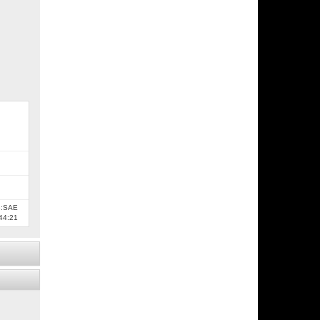
e:SAE
44:21