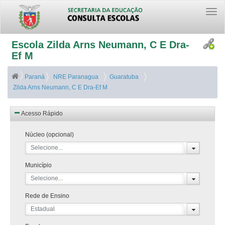
Togg
navi
Escola Zilda Arns Neumann, C E Dra-
Ef M
Paraná
NRE Paranagua
Guaratuba
Zilda Arns Neumann, C E Dra-Ef M
Acesso Rápido
Núcleo (opcional)
Selecione...
Município
Selecione...
Rede de Ensino
Estadual