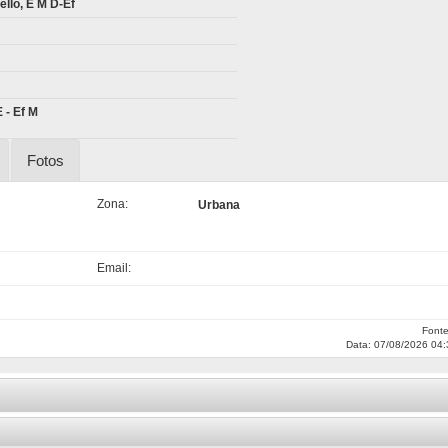
llo, E M D-Ef
E - Ef M
Fotos
Zona:
Urbana
Email:
Font
Data: 07/08/2026 04: