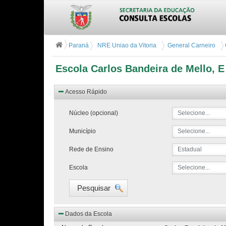
Paraná
NRE Uniao da Vitoria
General Carneiro
Escola Carlos Bandeira de Mello, E
Acesso Rápido
Núcleo (opcional)
Selecione...
Município
Selecione...
Rede de Ensino
Estadual
Escola
Selecione...
Pesquisar
Dados da Escola