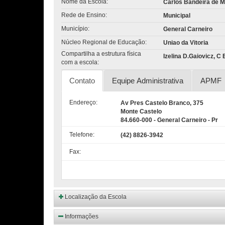
Nome da Escola:
Carlos Bandeira de Me
Rede de Ensino:
Municipal
Município:
General Carneiro
Núcleo Regional de Educação:
Uniao da Vitoria
Compartilha a estrutura física
Izelina D.Gaiovicz, C 
com a escola:
Contato
Equipe Administrativa
APMF
Endereço:
Av Pres Castelo Branco, 375
Monte Castelo
84.660-000 - General Carneiro - Pr
Telefone:
(42) 8826-3942
Fax:
Localização da Escola
Informações