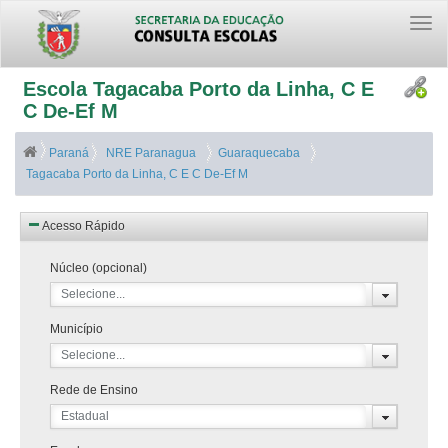
Togg
navi
Escola Tagacaba Porto da Linha, C E
C De-Ef M
Paraná
NRE Paranagua
Guaraquecaba
Tagacaba Porto da Linha, C E C De-Ef M
Acesso Rápido
Núcleo (opcional)
Selecione...
Município
Selecione...
Rede de Ensino
Estadual