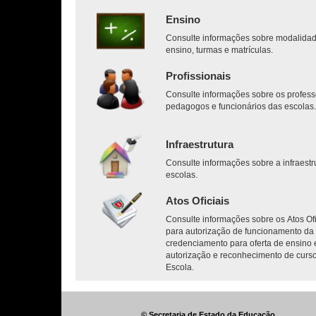
Ensino
Consulte informações sobre modalida
ensino, turmas e matrículas.
Profissionais
Consulte informações sobre os profess
pedagogos e funcionários das escolas
Infraestrutura
Consulte informações sobre a infraestr
escolas.
Atos Oficiais
Consulte informações sobre os Atos Ofi
para autorização de funcionamento da 
credenciamento para oferta de ensino 
autorização e reconhecimento de curs
Escola.
© Secretaria de Estado da Educação