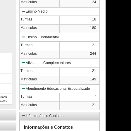
Matrículas
24
Ensino Médio
Turmas
18
Matrículas
180
Ensino Fundamental
Turmas
21
Matrículas
244
Atividades Complementares
Turmas
21
Matrículas
149
Atendimento Educacional Especializado
Turmas
7
e:SAE
01:40
Matrículas
21
Informações e Contatos
Informações e Contatos