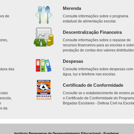
Merenda
des de
Consulte informações sobre o programa
estadual de alimentação escolar.
Descentralização Financeira
ores,
Consulte informações sobre o repasse de
.
recursos financeiros para as escolas e sobr
prestação de contas dos valores distribuído
Despesas
utura das
Consulte informações sobre despesas com
água, luz e telefone nas escolas.
Certificado de Conformidade
ciais
Consulte se o estabelecimento de ensino p
escola,
o Certificado de Conformidade do Program
e
Brigadas Escolares - Defesa Civil na Escola
os da
Instituto Paranaense de Desenvolvimento Educacional - Fundepar