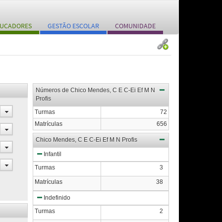
UCADORES
GESTÃO ESCOLAR
COMUNIDADE
Números de Chico Mendes, C E C-Ei Ef M N
Profis
Turmas
72
Matrículas
656
Chico Mendes, C E C-Ei Ef M N Profis
Infantil
Turmas
3
Matrículas
38
Indefinido
Turmas
2