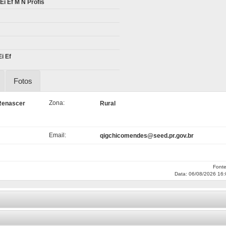
i Ef M N Profis
i Ef
Fotos
Zona:
 Renascer
Rural
Email:
qigchicomendes@seed.pr.gov.br
Font
Data: 06/08/2026 16: