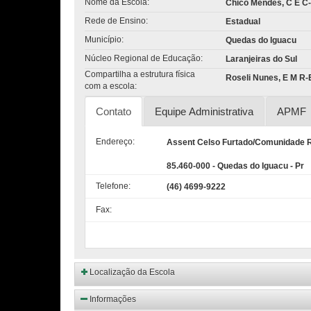
Nome da Escola:
Chico Mendes, C E C-E
Rede de Ensino:
Estadual
Município:
Quedas do Iguacu
Núcleo Regional de Educação:
Laranjeiras do Sul
Compartilha a estrutura física
Roseli Nunes, E M R-E
com a escola:
Contato
Equipe Administrativa
APMF
Endereço:
Assent Celso Furtado/Comunidade
85.460-000 - Quedas do Iguacu - Pr
Telefone:
(46) 4699-9222
Fax:
Localização da Escola
Informações