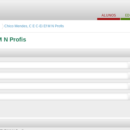
ALUNOS
ED
Chico Mendes, C E C-Ei Ef M N Profis
M N Profis