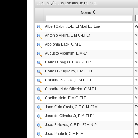
Localização das Escolas de Palmital
Nome
Albert Sabin, E-Ei Ef Mod Ed Esp
P
Antonio Vieira, E M C-Ei Ef
M
Apolonia Back, C M E I
M
Augusto Vicentim, E M-Ef
M
Carlos Chagas, E M C-Ei Ef
M
Carlos G Siqueira, E M-Ei Ef
M
Catarina K Costa, E M-Ei Ef
M
Clandira N de Oliveira, C M E I
M
Coelho Neto, E M C-Ei Ef
M
Joao C da Costa, C E C-M-Ef M
E
Joao de Oliveira Jr, E M-Ei Ef
M
Joao F Neves, C E Dr-Ef M N P
E
Joao Paulo Ii, C E-Ef M
E