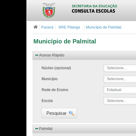
Paraná
NRE Pitanga
Município de Palmital
Município de Palmital
Acesso Rápido
Núcleo (opcional)
Selecione...
Município
Selecione...
Rede de Ensino
Estadual
Escola
Selecione...
Pesquisar
Palmital