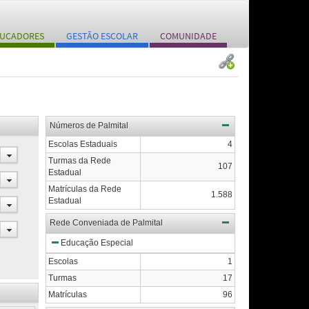
UCADORES
GESTÃO ESCOLAR
COMUNIDADE
Números de Palmital
Escolas Estaduais
4
Turmas da Rede
107
Estadual
Matrículas da Rede
1.588
Estadual
Rede Conveniada de Palmital
Educação Especial
Escolas
1
Turmas
17
Matrículas
96