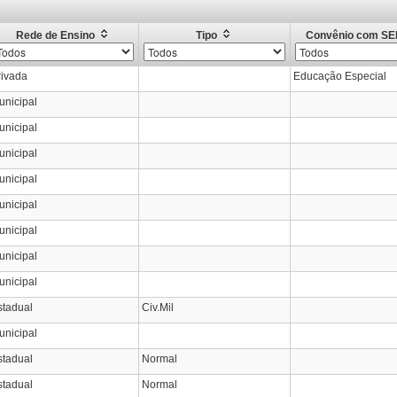
Rede de Ensino
Tipo
Convênio com S
rivada
Educação Especial
unicipal
unicipal
unicipal
unicipal
unicipal
unicipal
unicipal
unicipal
stadual
Civ.Mil
unicipal
stadual
Normal
stadual
Normal