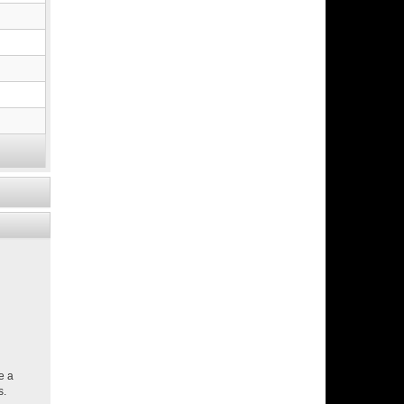
e a
s.