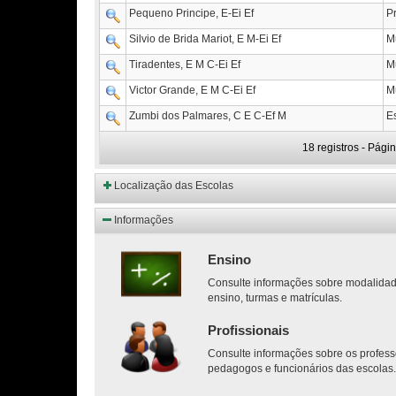
Pequeno Principe, E-Ei Ef
P
Silvio de Brida Mariot, E M-Ei Ef
M
Tiradentes, E M C-Ei Ef
M
Victor Grande, E M C-Ei Ef
M
Zumbi dos Palmares, C E C-Ef M
E
18 registros - Pági
Localização das Escolas
Informações
Ensino
Consulte informações sobre modalida
ensino, turmas e matrículas.
Profissionais
Consulte informações sobre os profess
pedagogos e funcionários das escolas