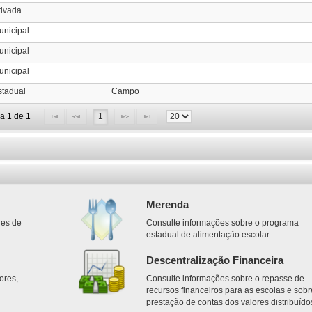
rivada
unicipal
unicipal
unicipal
stadual
Campo
na 1 de 1
1
Merenda
des de
Consulte informações sobre o programa
estadual de alimentação escolar.
Descentralização Financeira
ores,
Consulte informações sobre o repasse de
.
recursos financeiros para as escolas e sobr
prestação de contas dos valores distribuído